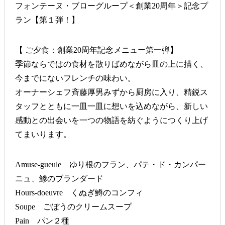
フォンテーヌ・ブローグループ＜創業20周年＞記念プ
ラン【第１弾！】
【 ご夕食：創業20周年記念メニュー第一弾】
季節ならではの食材を散りばめながら皿の上に描く、
今までにないフレンチの味わい。
オーナーシェフ斉藤厚男みずから厨房に入り、精鋭ス
タッフとともに一皿一皿に想いを込めながら、新しい
感動との出会いを一つの物語を紡ぐようにつくり上げ
てまいります。
Amuse-gueule ゆり根のフラン、パテ・ド・カンパー
ニュ、鯵のブランダード
Hours-doeuvre くぬぎ鱒のコンフィ
Soupe ごぼうのクリームスープ
Pain パン２種