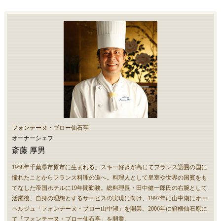
フォンテーヌ・ブロー仙石亭
オーナーシェフ
斎藤 厚男
1958年千葉県市原市に生まれる。スキー好きが高じてフランス語圏の国に
憧れたことからフランス料理の道へ。料理人として皇室や世界の国賓をも
てなした帝国ホテルに19年間勤務。総料理長・田中健一郎氏の右腕として
活躍後、自身の理想とするサービスの実現に向け、1997年に山中湖にオー
ベルジュ「フォンテーヌ・ブロー山中湖」を開業。2006年に箱根仙石原に
て「フォンテーヌ・ブロー仙石亭」を開業。