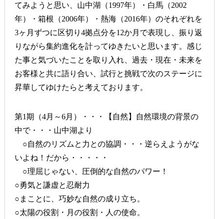
てみようと思い、山中湖（1997年）・白馬（2002
年）・箱根（2006年）・熱海（2016年）のそれぞれを
3ヶ月ずつに区切り4拠点分を12か月で表現し、振り返
りながら集約進化を計ってゆきたいと思います。感じ
た事と気づいたことを取り入れ、過去・現在・未来を
お客様と共に語り合い、試行と挑戦で次のステージに
昇華してゆけたらと考えております。
第1期（4月～6月）・・・【自然】自然環境の背景の
中で・・・山中湖より
○自然のリズムと力との協調・・・逆らえようがな
いよね！だから・・・・・
○理屈じゃない、圧倒的な自然のパワー！
○勇気と謙虚と忍耐力
○まことに、巧妙な自然の成り立ち。
○太陽の役割・月の役割・人の使命。