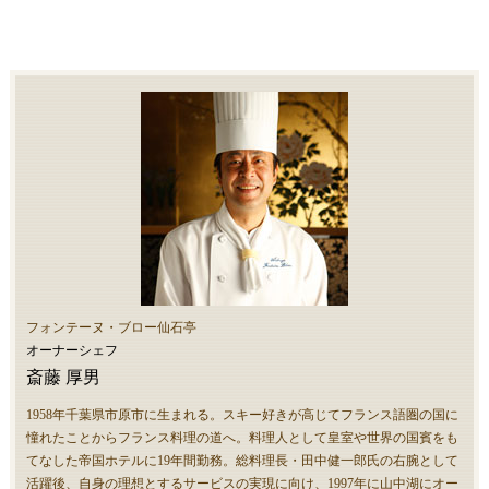
フォンテーヌ・ブロー仙石亭
オーナーシェフ
斎藤 厚男
1958年千葉県市原市に生まれる。スキー好きが高じてフランス語圏の国に
憧れたことからフランス料理の道へ。料理人として皇室や世界の国賓をも
てなした帝国ホテルに19年間勤務。総料理長・田中健一郎氏の右腕として
活躍後、自身の理想とするサービスの実現に向け、1997年に山中湖にオー