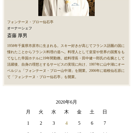
フォンテーヌ・ブロー仙石亭
オーナーシェフ
斎藤 厚男
1958年千葉県市原市に生まれる。スキー好きが高じてフランス語圏の国に
憧れたことからフランス料理の道へ。料理人として皇室や世界の国賓をも
てなした帝国ホテルに19年間勤務。総料理長・田中健一郎氏の右腕として
活躍後、自身の理想とするサービスの実現に向け、1997年に山中湖にオー
ベルジュ「フォンテーヌ・ブロー山中湖」を開業。2006年に箱根仙石原に
て「フォンテーヌ・ブロー仙石亭」を開業。
2020年6月
月
火
水
木
金
土
日
1
2
3
4
5
6
7