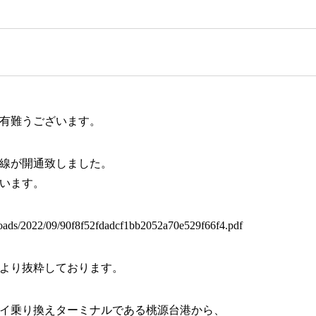
有難うございます。
線が開通致しました。
います。
loads/2022/09/90f8f52fdadcf1bb2052a70e529f66f4.pdf
より抜粋しております。
イ乗り換えターミナルである桃源台港から、