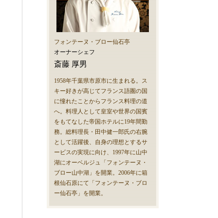
フォンテーヌ・ブロー仙石亭
オーナーシェフ
斎藤 厚男
1958年千葉県市原市に生まれる。ス
キー好きが高じてフランス語圏の国
に憧れたことからフランス料理の道
へ。料理人として皇室や世界の国賓
をもてなした帝国ホテルに19年間勤
務。総料理長・田中健一郎氏の右腕
として活躍後、自身の理想とするサ
ービスの実現に向け、1997年に山中
湖にオーベルジュ「フォンテーヌ・
ブロー山中湖」を開業。2006年に箱
根仙石原にて「フォンテーヌ・ブロ
ー仙石亭」を開業。