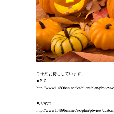
ご予約お待ちしています。
■ＰＣ
http://www1.489ban.net/v4/client/plan/pbview/
■スマホ
http://www1.489ban.net/s/c/plan/pbview/custom