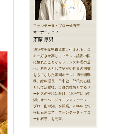
フォンテーヌ・ブロー仙石亭
オーナーシェフ
斎藤 厚男
1958年千葉県市原市に生まれる。ス
キー好きが高じてフランス語圏の国
に憧れたことからフランス料理の道
へ。料理人として皇室や世界の国賓
をもてなした帝国ホテルに19年間勤
務。総料理長・田中健一郎氏の右腕
として活躍後、自身の理想とするサ
ービスの実現に向け、1997年に山中
湖にオーベルジュ「フォンテーヌ・
ブロー山中湖」を開業。2006年に箱
根仙石原にて「フォンテーヌ・ブロ
ー仙石亭」を開業。