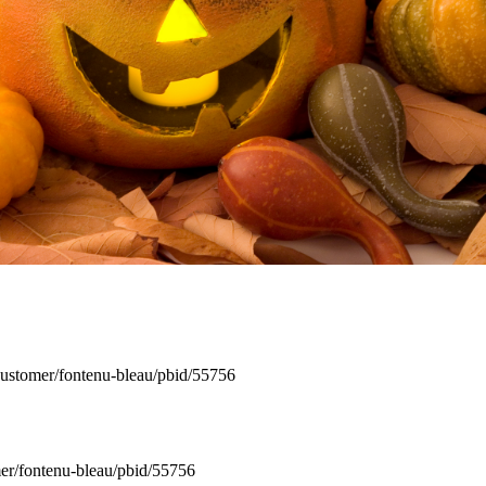
customer/fontenu-bleau/pbid/55756
er/fontenu-bleau/pbid/55756