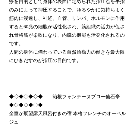
療を目的として身体の表面に定められた指圧点を手指
のみによって押圧することで、ゆるやかに気持ちよく
筋肉に浸透し、神経、血管、リンパ、ホルモンに作用
すると
60
兆の細胞が活性化され、筋組織の活力が促さ
れ骨格筋が柔軟になり、内臓の機能も活発化されるの
です。
人間の身体に備わっている自然治癒力の働きを最大限
にひきだすのが指圧の目的です。
◆◇◆◇◆◇◆ 箱根フォンテーヌブロー仙石亭
◆◇◆◇◆◇◆
全室が展望露天風呂付きの宿 本格フレンチのオーベル
ジュ