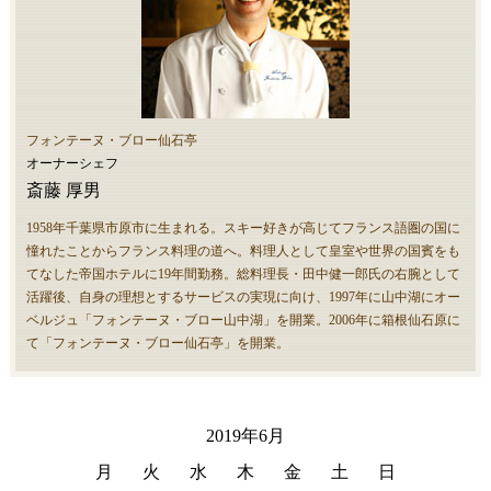
フォンテーヌ・ブロー仙石亭
オーナーシェフ
斎藤 厚男
1958年千葉県市原市に生まれる。スキー好きが高じてフランス語圏の国に
憧れたことからフランス料理の道へ。料理人として皇室や世界の国賓をも
てなした帝国ホテルに19年間勤務。総料理長・田中健一郎氏の右腕として
活躍後、自身の理想とするサービスの実現に向け、1997年に山中湖にオー
ベルジュ「フォンテーヌ・ブロー山中湖」を開業。2006年に箱根仙石原に
て「フォンテーヌ・ブロー仙石亭」を開業。
2019年6月
月
火
水
木
金
土
日