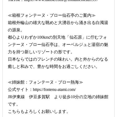
≪箱根フォンテーヌ・ブロー仙石亭のご案内≫
箱根外輪山の雄大な眺めと大湧谷から涌き出る白濁湯
の源泉。
都心よりわずか100kmの別天地「仙石原」に佇むフォ
ンテーヌ・ブロー仙石亭は、オーベルジュと湯宿の魅
力を持つ新しいリゾートの形です。
日本ならではのフレンチの味わい。内と外からのなる
癒しと和みで、豊かな時間をお過ごしください。
≪姉妹館：フォンテーヌ・ブロー熱海≫
公式サイト：
https://fontenu-atami.com/
JR伊東線 伊豆多賀駅 より徒歩10分の立地の姉妹館
です。
こちらもよろしくお願いします。