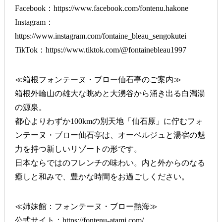
Facebook：
https://www.facebook.com/fontenu.hakone
Instagram：
https://www.instagram.com/fontaine_bleau_sengokutei
TikTok：
https://www.tiktok.com/@fontainebleau1997
≪箱根フォンテーヌ・ブロー仙石亭のご案内≫
箱根外輪山の雄大な眺めと大湧谷から涌き出る白濁湯
の源泉。
都心よりわずか100kmの別天地「仙石原」に佇むフォ
ンテーヌ・ブロー仙石亭は、オーベルジュと湯宿の魅
力を持つ新しいリゾートの形です。
日本ならではのフレンチの味わい。内と外からのなる
癒しと和みで、豊かな時間をお過ごしください。
≪姉妹館：フォンテーヌ・ブロー熱海≫
公式サイト：
https://fontenu-atami.com/