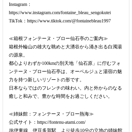
Instagram：
https://www.instagram.com/fontaine_bleau_sengokutei
TikTok：
https://www.tiktok.com/@fontainebleau1997
≪箱根フォンテーヌ・ブロー仙石亭のご案内≫
箱根外輪山の雄大な眺めと大湧谷から涌き出る白濁湯
の源泉。
都心よりわずか100kmの別天地「仙石原」に佇むフォ
ンテーヌ・ブロー仙石亭は、オーベルジュと湯宿の魅
力を持つ新しいリゾートの形です。
日本ならではのフレンチの味わい。内と外からのなる
癒しと和みで、豊かな時間をお過ごしください。
≪姉妹館：フォンテーヌ・ブロー熱海≫
公式サイト：
https://fontenu-atami.com/
JR伊東線 伊豆多賀駅 より徒歩10分の立地の姉妹館