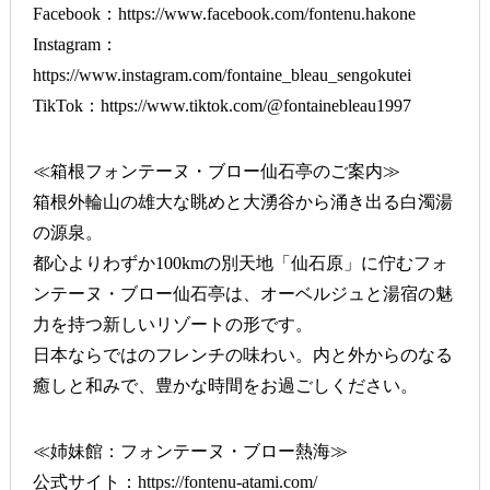
Facebook：
https://www.facebook.com/fontenu.hakone
Instagram：
https://www.instagram.com/fontaine_bleau_sengokutei
TikTok：
https://www.tiktok.com/@fontainebleau1997
≪箱根フォンテーヌ・ブロー仙石亭のご案内≫
箱根外輪山の雄大な眺めと大湧谷から涌き出る白濁湯
の源泉。
都心よりわずか100kmの別天地「仙石原」に佇むフォ
ンテーヌ・ブロー仙石亭は、オーベルジュと湯宿の魅
力を持つ新しいリゾートの形です。
日本ならではのフレンチの味わい。内と外からのなる
癒しと和みで、豊かな時間をお過ごしください。
≪姉妹館：フォンテーヌ・ブロー熱海≫
公式サイト：
https://fontenu-atami.com/