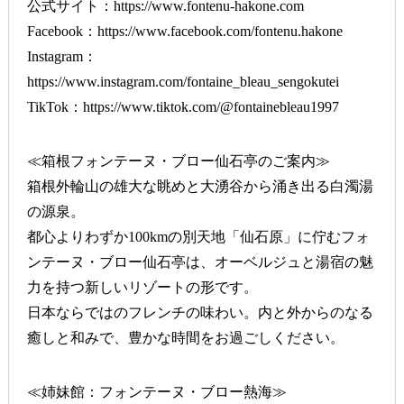
公式サイト：
https://www.fontenu-hakone.com
Facebook：
https://www.facebook.com/fontenu.hakone
Instagram：
https://www.instagram.com/fontaine_bleau_sengokutei
TikTok：
https://www.tiktok.com/@fontainebleau1997
≪箱根フォンテーヌ・ブロー仙石亭のご案内≫
箱根外輪山の雄大な眺めと大湧谷から涌き出る白濁湯
の源泉。
都心よりわずか100kmの別天地「仙石原」に佇むフォ
ンテーヌ・ブロー仙石亭は、オーベルジュと湯宿の魅
力を持つ新しいリゾートの形です。
日本ならではのフレンチの味わい。内と外からのなる
癒しと和みで、豊かな時間をお過ごしください。
≪姉妹館：フォンテーヌ・ブロー熱海≫