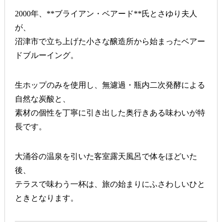
2000年、**
ブライアン・ベアード
**氏とさゆり夫人
が、
沼津市
で立ち上げた小さな醸造所から始まったベアー
ドブルーイング。
生ホップのみを使用し、無濾過・瓶内二次発酵による
自然な炭酸と、
素材の個性を丁寧に引き出した奥行きある味わいが特
長です。
大涌谷
の温泉を引いた客室露天風呂で体をほどいた
後、
テラスで味わう一杯は、旅の始まりにふさわしいひと
ときとなります。