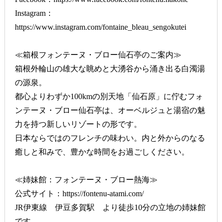
Instagram：
https://www.instagram.com/fontaine_bleau_sengokutei
≪箱根フォンテーヌ・ブロー仙石亭のご案内≫
箱根外輪山の雄大な眺めと大湧谷から涌き出る白濁湯
の源泉。
都心よりわずか100kmの別天地「仙石原」に佇むフォ
ンテーヌ・ブロー仙石亭は、オーベルジュと湯宿の魅
力を持つ新しいリゾートの形です。
日本ならではのフレンチの味わい。内と外からのなる
癒しと和みで、豊かな時間をお過ごしください。
≪姉妹館：フォンテーヌ・ブロー熱海≫
公式サイト：
https://fontenu-atami.com/
JR伊東線 伊豆多賀駅 より徒歩10分の立地の姉妹館
です。