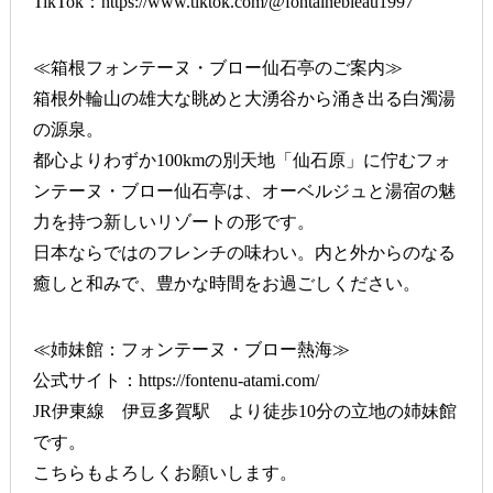
TikTok：
https://www.tiktok.com/@fontainebleau1997
≪箱根フォンテーヌ・ブロー仙石亭のご案内≫
箱根外輪山の雄大な眺めと大湧谷から涌き出る白濁湯
の源泉。
都心よりわずか100kmの別天地「仙石原」に佇むフォ
ンテーヌ・ブロー仙石亭は、オーベルジュと湯宿の魅
力を持つ新しいリゾートの形です。
日本ならではのフレンチの味わい。内と外からのなる
癒しと和みで、豊かな時間をお過ごしください。
≪姉妹館：フォンテーヌ・ブロー熱海≫
公式サイト：
https://fontenu-atami.com/
JR伊東線 伊豆多賀駅 より徒歩10分の立地の姉妹館
です。
こちらもよろしくお願いします。