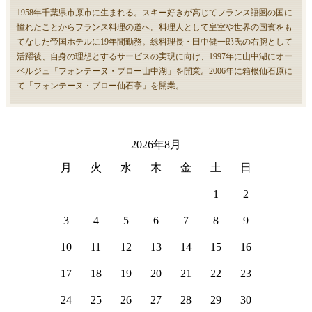
1958年千葉県市原市に生まれる。スキー好きが高じてフランス語圏の国に
憧れたことからフランス料理の道へ。料理人として皇室や世界の国賓をも
てなした帝国ホテルに19年間勤務。総料理長・田中健一郎氏の右腕として
活躍後、自身の理想とするサービスの実現に向け、1997年に山中湖にオー
ベルジュ「フォンテーヌ・ブロー山中湖」を開業。2006年に箱根仙石原に
て「フォンテーヌ・ブロー仙石亭」を開業。
2026年8月
月
火
水
木
金
土
日
1
2
3
4
5
6
7
8
9
10
11
12
13
14
15
16
17
18
19
20
21
22
23
24
25
26
27
28
29
30