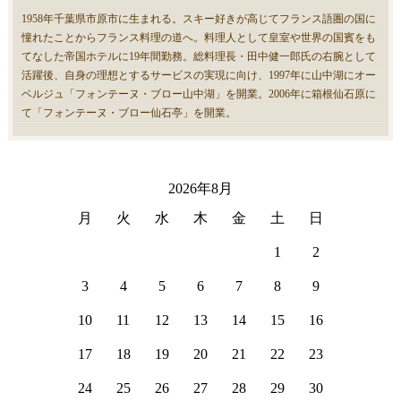
1958年千葉県市原市に生まれる。スキー好きが高じてフランス語圏の国に
憧れたことからフランス料理の道へ。料理人として皇室や世界の国賓をも
てなした帝国ホテルに19年間勤務。総料理長・田中健一郎氏の右腕として
活躍後、自身の理想とするサービスの実現に向け、1997年に山中湖にオー
ベルジュ「フォンテーヌ・ブロー山中湖」を開業。2006年に箱根仙石原に
て「フォンテーヌ・ブロー仙石亭」を開業。
2026年8月
月
火
水
木
金
土
日
1
2
3
4
5
6
7
8
9
10
11
12
13
14
15
16
17
18
19
20
21
22
23
24
25
26
27
28
29
30