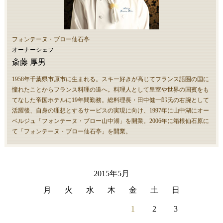
フォンテーヌ・ブロー仙石亭
オーナーシェフ
斎藤 厚男
1958年千葉県市原市に生まれる。スキー好きが高じてフランス語圏の国に
憧れたことからフランス料理の道へ。料理人として皇室や世界の国賓をも
てなした帝国ホテルに19年間勤務。総料理長・田中健一郎氏の右腕として
活躍後、自身の理想とするサービスの実現に向け、1997年に山中湖にオー
ベルジュ「フォンテーヌ・ブロー山中湖」を開業。2006年に箱根仙石原に
て「フォンテーヌ・ブロー仙石亭」を開業。
2015年5月
月
火
水
木
金
土
日
1
2
3