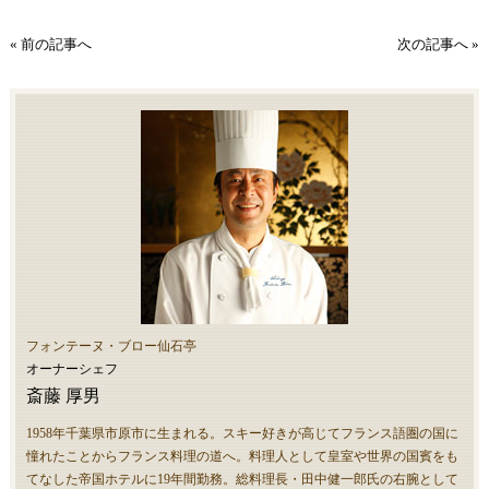
« 前の記事へ
次の記事へ »
フォンテーヌ・ブロー仙石亭
オーナーシェフ
斎藤 厚男
1958年千葉県市原市に生まれる。スキー好きが高じてフランス語圏の国に
憧れたことからフランス料理の道へ。料理人として皇室や世界の国賓をも
てなした帝国ホテルに19年間勤務。総料理長・田中健一郎氏の右腕として